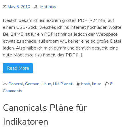
wiederhergestellt!
May 6, 2010
Matthias
Neulich bekam ich ein extrem großes PDF (~24MB) auf
einem USB-Stick, welches ich ins Internet hochladen wollte.
Bei 24MB ist für ein PDF ist mir da jedoch der Webspace
etwas zu schade, außerdem will keiner eine so große Datei
laden. Also habe ich mich dumm und dämlich gesucht, eine
gute Möglichkeit zu finden, das PDF […]
Read More
General
,
German
,
Linux
,
UU-Planet
bash
,
linux
8
Comments
on
PDFs
Canonicals Pläne für
verkleinern
Indikatoren