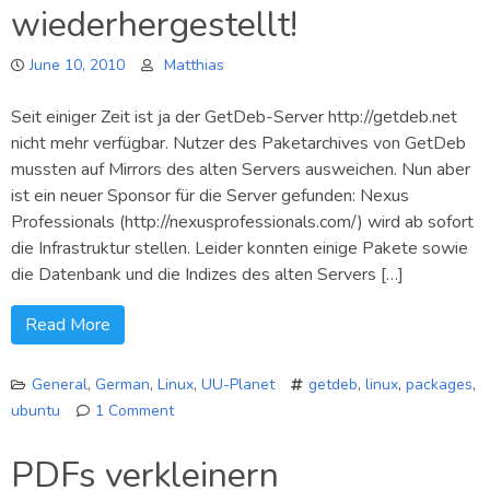
wiederhergestellt!
June 10, 2010
Matthias
Seit einiger Zeit ist ja der GetDeb-Server http://getdeb.net
nicht mehr verfügbar. Nutzer des Paketarchives von GetDeb
mussten auf Mirrors des alten Servers ausweichen. Nun aber
ist ein neuer Sponsor für die Server gefunden: Nexus
Professionals (http://nexusprofessionals.com/) wird ab sofort
die Infrastruktur stellen. Leider konnten einige Pakete sowie
die Datenbank und die Indizes des alten Servers […]
Read More
General
,
German
,
Linux
,
UU-Planet
getdeb
,
linux
,
packages
,
ubuntu
1 Comment
on
GetDeb
PDFs verkleinern
bald