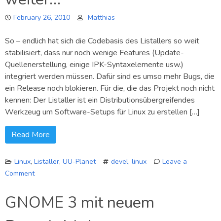
February 26, 2010
Matthias
So – endlich hat sich die Codebasis des Listallers so weit
stabilisiert, dass nur noch wenige Features (Update-
Quellenerstellung, einige IPK-Syntaxelemente usw.)
integriert werden müssen. Dafür sind es umso mehr Bugs, die
ein Release noch blokieren. Für die, die das Projekt noch nicht
kennen: Der Listaller ist ein Distributionsübergreifendes
Werkzeug um Software-Setups für Linux zu erstellen […]
Read More
Linux
,
Listaller
,
UU-Planet
devel
,
linux
Leave a
Comment
on
Listaller
GNOME 3 mit neuem
0.4
–