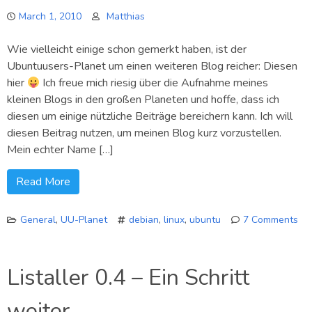
Hedgef
March 1, 2010
Matthias
verkau
Wie vielleicht einige schon gemerkt haben, ist der
Ubuntuusers-Planet um einen weiteren Blog reicher: Diesen
hier
Ich freue mich riesig über die Aufnahme meines
kleinen Blogs in den großen Planeten und hoffe, dass ich
diesen um einige nützliche Beiträge bereichern kann. Ich will
diesen Beitrag nutzen, um meinen Blog kurz vorzustellen.
Mein echter Name […]
Read More
General
,
UU-Planet
debian
,
linux
,
ubuntu
7 Comments
on
Hallo
Listaller 0.4 – Ein Schritt
Planet!
weiter…