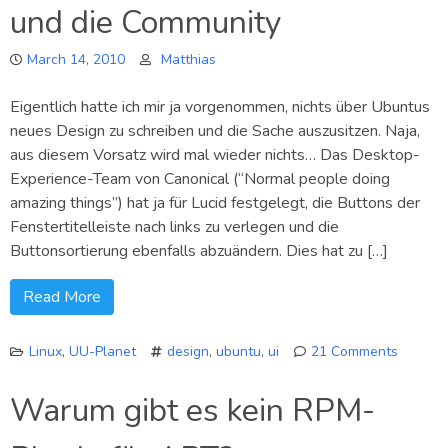
und die Community
Zweiten
March 14, 2010
Matthias
Eigentlich hatte ich mir ja vorgenommen, nichts über Ubuntus
neues Design zu schreiben und die Sache auszusitzen. Naja,
aus diesem Vorsatz wird mal wieder nichts… Das Desktop-
Experience-Team von Canonical (“Normal people doing
amazing things”) hat ja für Lucid festgelegt, die Buttons der
Fenstertitelleiste nach links zu verlegen und die
Buttonsortierung ebenfalls abzuändern. Dies hat zu […]
Read More
Linux
,
UU-Planet
design
,
ubuntu
,
ui
21 Comments
on
Ubuntu,
Warum gibt es kein RPM-
die
neue