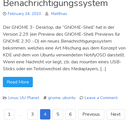
Benachrichtigungssystem
Ein
Schritt
February 24, 2010
weiter…
Matthias
Der GNOME 3- Desktop, die “GNOME-Shell” hat in der
Version 2.29 (ein Preview des GNOME-Shell Previews für
GNOME 2.30 :-D) ein neues Benachrichtigungssystem
bekommen, welches eine Art Mischung aus dem Konzept von
KDE und dem von Ubuntu verwendeten NotifyOSD darstellt.
Wenn eine Nachricht vor liegt, z:b. das mounten eines USB-
Sticks oder ein Teitelwechsel des Mediaplayers, […]
Read More
Linux
,
UU-Planet
gnome
,
ubuntu
Leave a Comment
on
GNOM
1
…
3
4
5
6
Previous
Next
3
mit
neue