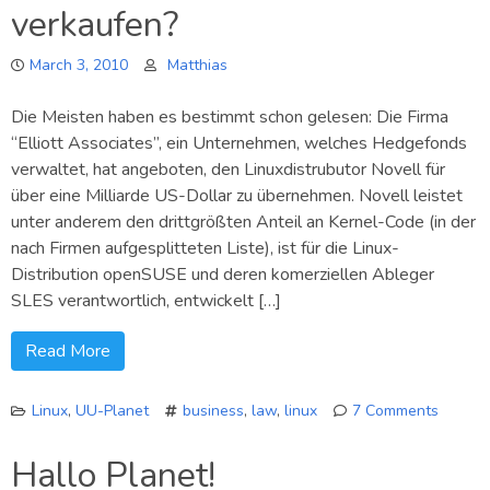
verkaufen?
kein
RPM-
March 3, 2010
PlugIn
Matthias
für
APT?
Die Meisten haben es bestimmt schon gelesen: Die Firma
“Elliott Associates”, ein Unternehmen, welches Hedgefonds
verwaltet, hat angeboten, den Linuxdistrubutor Novell für
über eine Milliarde US-Dollar zu übernehmen. Novell leistet
unter anderem den drittgrößten Anteil an Kernel-Code (in der
nach Firmen aufgesplitteten Liste), ist für die Linux-
Distribution openSUSE und deren komerziellen Ableger
SLES verantwortlich, entwickelt […]
Read More
Linux
,
UU-Planet
business
,
law
,
linux
7 Comments
on
Novell
Hallo Planet!
an