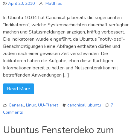
April 23, 2010
Matthias
In Ubuntu 10.04 hat Canonical ja bereits die sogenannten
“Indikatoren”, welche Systemnachrichten dauerhaft verfügbar
machen und Statusmeldungen anzeigen, kräftig verbessert.
Die Indikatoren wurde eingeführt, da Ubuntus “notify-osd”-
Benachrichtigungen keine Abfragen enthalten dürfen und
zudem nach einer gewissen Zeit verschwinden. Die
Indikatoren haben die Aufgabe, eben diese flüchtigen
Informationen bereit zu halten und Nutzerinteraktion mit
betreffenden Anwendungen […]
Read More
General
,
Linux
,
UU-Planet
canonical
,
ubuntu
7
Comments
on
Canonicals
Ubuntus Fensterdeko zum
Pläne