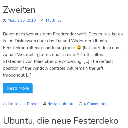
für
Zweiten
Indikatoren
March 15, 2010
Matthias
Bevor mich wer aus dem Feedreader wirft: Dieses Mal ist es
keine Diskussion über das Für und Wider der Ubuntu-
Fensterkontrolleistenänderung mehr
(hat aber doch damit
zu tun) Viel mehr gibt es endlich eine Art offizielles
Statement von Mark über die Änderung: […] The default
position of the window controls will remain the left,
throughout […]
Read More
Linux
,
UU-Planet
design
,
ubuntu
4 Comments
on
Ubuntus
Ubuntu, die neue Festerdeko
Fensterdek
zum