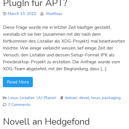
PlugIn für APT?
Festerd
und
March 13, 2010
Matthias
die
Commun
Diese Frage wurde mir in letzter Zeit häufiger gestellt,
weshalb ich sie hier (zusammen mit der nach dem
fortkommen des Listaller als XDG-Projekt) mal beantworten
möchte. Wie einige vielleicht wissen, lief einige Zeit der
Versuch, den Listaller und dessen Setup-Format IPK als
Freedesktop-Projekt zu erstellen. Die Anfrage wurde vom
XDG-Team abgelehnt, mit der Begründung, dass […]
Read More
Linux
,
Listaller
,
UU-Planet
debian
,
devel
,
linux
,
packaging
7 Comments
on
Warum
Novell an Hedgefond
gibt
es