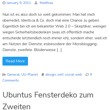
January 9, 2011
Matthias
Nun ist es also doch so weit gekommen: Man hat mich
überredet, Identi.ca & Co. doch mal eine Chance zu geben.
Eigentlich bin ich ein bekannter Web 2.0 – Skeptiker, weniger
wegen Sicherheitsbedenken (was ich öffentlich mache
entscheide letztendlich noch immer ich), sondern eher, weil ich
am Nutzen der Dienste, insbesodere der Microblogging-
Dienste, zweifele. Blöderweise […]
Read More
General
,
UU-Planet
design
,
self
,
social web
9
Comments
on
In
Ubuntus Fensterdeko zum
eigener
Sache:
Zweiten
Web