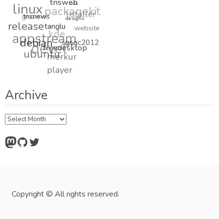
tnsweb
linux
oss
packagekit
Commun
listaller
gnome
tnsnews
designs
release
tanglu
website
kde
appstream
debian
devel
gsoc2012
limba
freedesktop
ubuntu
merkur
player
Archive
Archive
Mastodon
GitHub
Twitter
Copyright © All rights reserved.