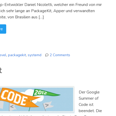
-Entwickler Daniel Nicoletti, welcher ein Freund von mir
 ich sehr lange an PackageKit, Apper und verwandten
ite, von Brasilien aus […]
re
evel
,
packagekit
,
systemd
2 Comments
on
Nicht
t
ganz
so
kleines
Statusupdate
Der Google
Summer of
Code ist
beendet. Die