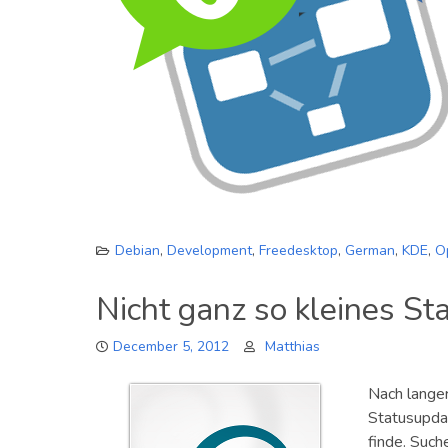
Debian
,
Development
,
Freedesktop
,
German
,
KDE
,
O
Nicht ganz so kleines St
December 5, 2012
Matthias
Nach langer
Statusupdat
finde. Suc