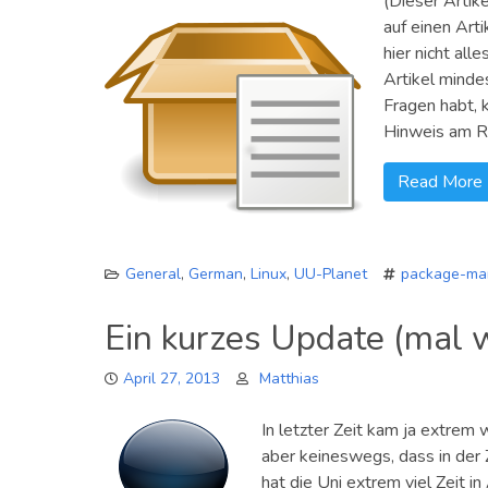
(Dieser Artike
auf einen Art
hier nicht all
Artikel minde
Fragen habt, 
Hinweis am R
Read More
General
,
German
,
Linux
,
UU-Planet
package-ma
Ein kurzes Update (mal 
April 27, 2013
Matthias
In letzter Zeit kam ja extrem
aber keineswegs, dass in der 
hat die Uni extrem viel Zeit 