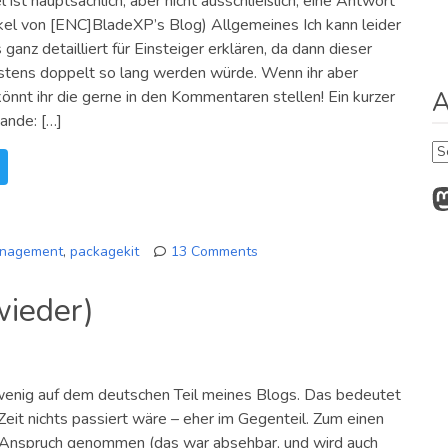
l ist hauptsächlich, aber nicht ausschließlich, eine Antwort
ikel von [ENC]BladeXP’s Blog) Allgemeines Ich kann leider
es ganz detailliert für Einsteiger erklären, da dann dieser
stens doppelt so lang werden würde. Wenn ihr aber
A
könnt ihr die gerne in den Kommentaren stellen! Ein kurzer
ande: […]
Ar
M
nagement
,
packagekit
13 Comments
on
Paketverwaltungen:
wieder)
Warum
ist
alles
so
 wenig auf dem deutschen Teil meines Blogs. Das bedeutet
kompliziert?
Zeit nichts passiert wäre – eher im Gegenteil. Zum einen
in Anspruch genommen (das war absehbar, und wird auch