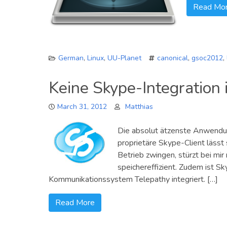
Read Mo
German
,
Linux
,
UU-Planet
canonical
,
gsoc2012
,
Keine Skype-Integration 
March 31, 2012
Matthias
Die absolut ätzenste Anwendung,
proprietäre Skype-Client lässt
Betrieb zwingen, stürzt bei mir
speichereffizient. Zudem ist Sk
Kommunikationssystem Telepathy integriert. […]
Read More