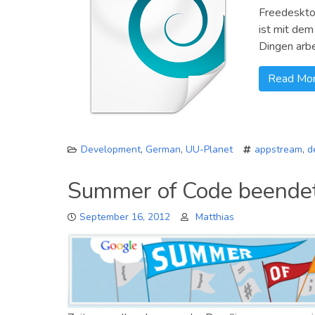
Freedesktop
ist mit dem
Dingen arbe
Read Mo
Development
,
German
,
UU-Planet
appstream
,
d
Summer of Code beende
September 16, 2012
Matthias