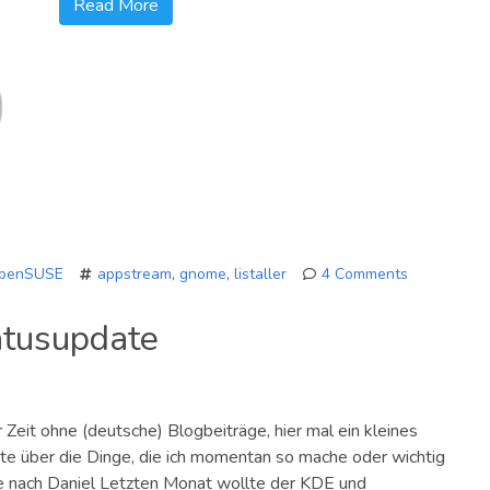
Read More
penSUSE
appstream
,
gnome
,
listaller
4 Comments
on
Listaller,
atusupdate
AppStream
&
“GNOME-
Apps”
 Zeit ohne (deutsche) Blogbeiträge, hier mal ein kleines
e über die Dinge, die ich momentan so mache oder wichtig
he nach Daniel Letzten Monat wollte der KDE und