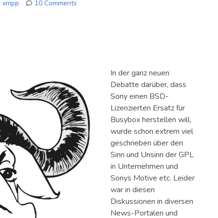
,
xmpp
10 Comments
on
Keine
Skype-
Integration
in
Linux
In der ganz neuen
Debatte darüber, dass
Sony einen BSD-
Lizenzierten Ersatz für
Busybox herstellen will,
wurde schon extrem viel
geschrieben über den
Sinn und Unsinn der GPL
in Unternehmen und
Sonys Motive etc. Leider
war in diesen
Diskussionen in diversen
News-Portalen und