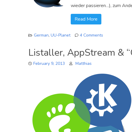
wieder passieren…), zum Ander
Read More
German
,
UU-Planet
4 Comments
on
Ein
Listaller, AppStream 
kurzes
Update
February 9, 2013
Matthias
(mal
wieder)