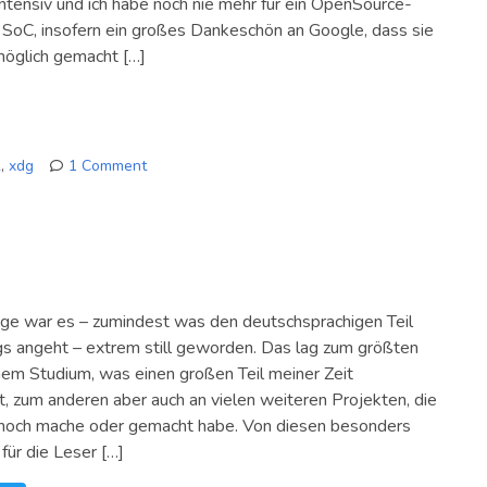
intensiv und ich habe noch nie mehr für ein OpenSource-
m SoC, insofern ein großes Dankeschön an Google, dass sie
öglich gemacht […]
2
,
xdg
1 Comment
on
Summer
of
Code
beendet
nge war es – zumindest was den deutschsprachigen Teil
s angeht – extrem still geworden. Das lag zum größten
nem Studium, was einen großen Teil meiner Zeit
, zum anderen aber auch an vielen weiteren Projekten, die
l noch mache oder gemacht habe. Von diesen besonders
 für die Leser […]