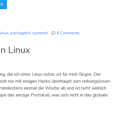
re
linux
,
packagekit
,
systemd
4 Comments
on
Ein
in Linux
kurzes
Update…
 die ich unter Linux nutze, ist für mich Skype. Der
 sich nur mit einigen Hacks überhaupt zum reibungslosen
 mindestens einmal die Woche ab und ist nicht wirklich
ype das einzige Protokoll, was sich nicht in das globale