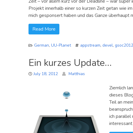
Zeit – vor allem kurz vor der Deadline – war super 
Projekt innerhalb einer so kurzen Zeit getan wie i
mich gesponsert haben und das Ganze überhaupt m
Read More
German
,
UU-Planet
appstream
,
devel
,
gsoc201
Ein kurzes Update…
July 18, 2012
Matthias
Ziemlich la
dieses Blog
Teil an mei
beansprucht
ich paralle
interessant