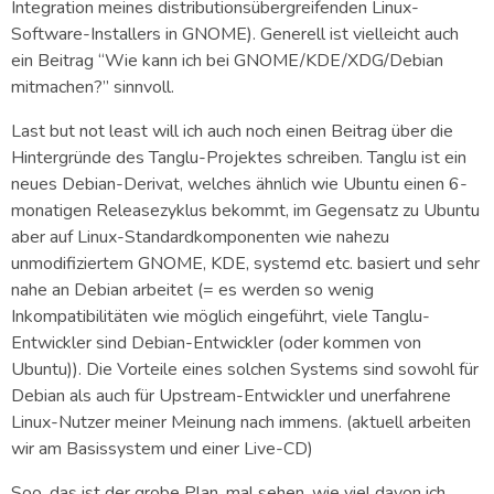
Integration meines distributionsübergreifenden Linux-
Software-Installers in GNOME). Generell ist vielleicht auch
ein Beitrag “Wie kann ich bei GNOME/KDE/XDG/Debian
mitmachen?” sinnvoll.
Last but not least will ich auch noch einen Beitrag über die
Hintergründe des Tanglu-Projektes schreiben. Tanglu ist ein
neues Debian-Derivat, welches ähnlich wie Ubuntu einen 6-
monatigen Releasezyklus bekommt, im Gegensatz zu Ubuntu
aber auf Linux-Standardkomponenten wie nahezu
unmodifiziertem GNOME, KDE, systemd etc. basiert und sehr
nahe an Debian arbeitet (= es werden so wenig
Inkompatibilitäten wie möglich eingeführt, viele Tanglu-
Entwickler sind Debian-Entwickler (oder kommen von
Ubuntu)). Die Vorteile eines solchen Systems sind sowohl für
Debian als auch für Upstream-Entwickler und unerfahrene
Linux-Nutzer meiner Meinung nach immens. (aktuell arbeiten
wir am Basissystem und einer Live-CD)
Soo, das ist der grobe Plan, mal sehen, wie viel davon ich