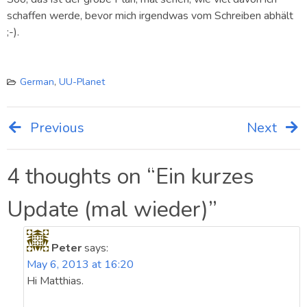
schaffen werde, bevor mich irgendwas vom Schreiben abhält
;-).
German
,
UU-Planet
Previous
Next
Post
navigation
4 thoughts on “
Ein kurzes
Update (mal wieder)
”
Peter
says:
May 6, 2013 at 16:20
Hi Matthias.