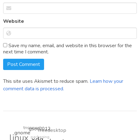
Website
Save my name, email, and website in this browser for the
next time I comment.
This site uses Akismet to reduce spam.
Learn how your
comment data is processed.
tnsnews
gsoc2012
freedesktop
gnome
linux
packaging
canonical