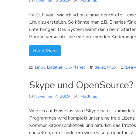
November 5, 2009
Matthias
FatELF war- wie ich schon einmal berichtete – ein
Linux zu erstellen. So könnte man z.B. Binaries fü
unterbringen. Das System wählt dann beim Starten
Gordon versuchte, die entsprechenden Änderungen 
Read More
Linux
,
Listaller
,
UU-Planet
devel
,
linux
Leav
Skype und OpenSource?
November 4, 2009
Matthias
Wie ich auf Heise las, wird Skype bald – zuminde
Programmes wird komplett unter eine freie Lizenz g
Kommunikationsbibliothek und natürlich das Protok
nur selten, unter anderem weil es so proprietär ist.