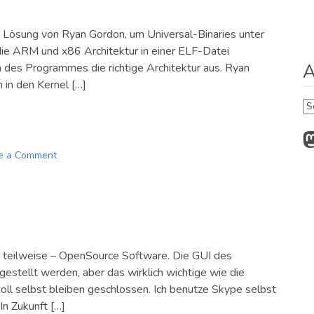
e Lösung von Ryan Gordon, um Universal-Binaries unter
r die ARM und x86 Architektur in einer ELF-Datei
A
 des Programmes die richtige Architektur aus. Ryan
in den Kernel […]
Ar
M
e a Comment
on
FatELF
am
Ende
st teilweise – OpenSource Software. Die GUI des
estellt werden, aber das wirklich wichtige wie die
oll selbst bleiben geschlossen. Ich benutze Skype selbst
 In Zukunft […]