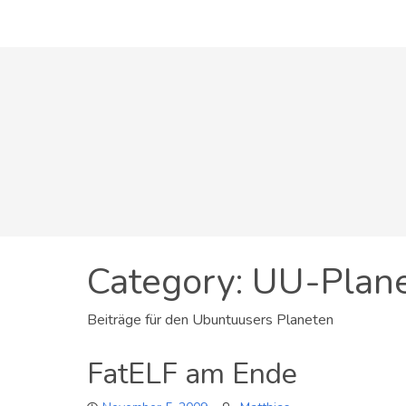
Skip
to
content
Category:
UU-Plan
Beiträge für den Ubuntuusers Planeten
FatELF am Ende