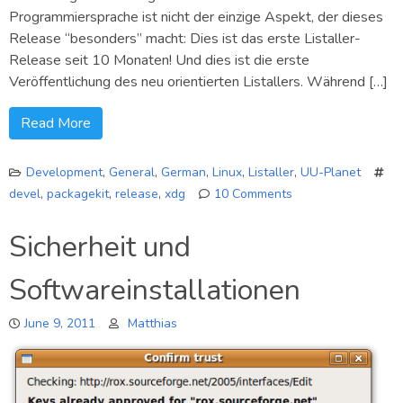
Programmiersprache ist nicht der einzige Aspekt, der dieses
Release “besonders” macht: Dies ist das erste Listaller-
Release seit 10 Monaten! Und dies ist die erste
Veröffentlichung des neu orientierten Listallers. Während […]
Read More
Development
,
General
,
German
,
Linux
,
Listaller
,
UU-Planet
devel
,
packagekit
,
release
,
xdg
10 Comments
on
Listaller
Sicherheit und
0.5.1
–
Softwareinstallationen
Kurzvorschau
June 9, 2011
Matthias