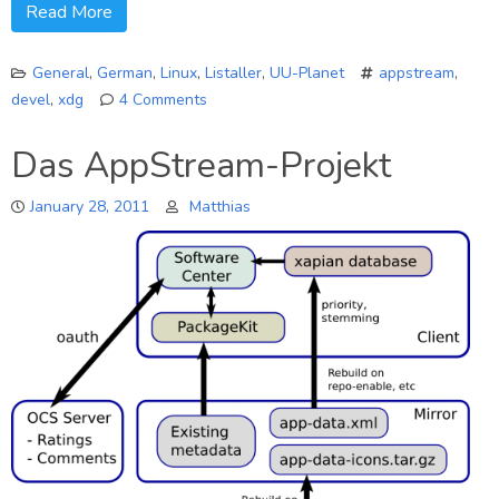
Read More
General
,
German
,
Linux
,
Listaller
,
UU-Planet
appstream
,
devel
,
xdg
4 Comments
on
Die
Das AppStream-Projekt
Zukunft
des
January 28, 2011
Matthias
Listaller
Projektes