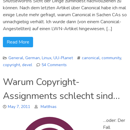
Shuttleworths Sicht der Dinge zumindest nachvollziehen zu
können. Nach dem letzten Artikel über Canonical habe ich mal
einige Leute mehr gefragt, warum Canonical in Sachen CAs so
unnachgiebig verhält. Ich wurde dann (von einem Canonical-
Angestellten) auf einen LWN-Artikel hingewiesen, […]
Read More
General
,
German
,
Linux
,
UU-Planet
canonical
,
community
,
copyright
,
devel
54 Comments
on
Shuttleworth:
Warum Copyright-
Firmen
und
Assignments schlecht sind…
freie
Software
May 7, 2011
Matthias
…oder: Der
Fall