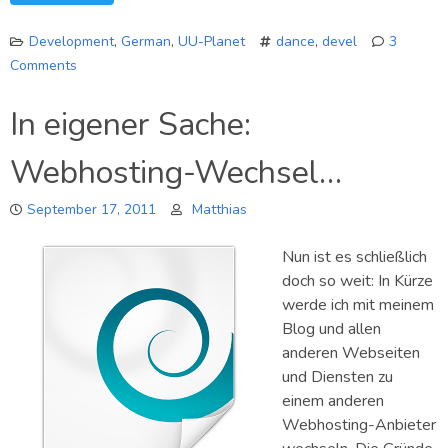
Development
,
German
,
UU-Planet
dance
,
devel
3
Comments
on
Ein
In eigener Sache:
neues
Projekt:
Webhosting-Wechsel…
LibDanceTag
September 17, 2011
Matthias
Nun ist es schließlich
doch so weit: In Kürze
werde ich mit meinem
Blog und allen
anderen Webseiten
und Diensten zu
einem anderen
Webhosting-Anbieter