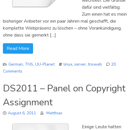
wechseln. Die Gründe
dafür sind vielfältig:
Zum einen hat es mein
bisheriger Anbieter vor ein paar Jahren mal geschafft, die
komplette Webpräsenz zu löschen – ohne Vorankündigung,
ohne dass sie gemerkt […]
Read More
German
,
TNS
,
UU-Planet
linux
,
server
,
tnsweb
20
Comments
on
In
DS2011 – Panel on Copyright
eigener
Sache:
Assignment
Webhosting-
Wechsel…
August 6, 2011
Matthias
Einige Leute hatten