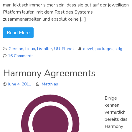
man faktisch immer sicher sein, dass sie gut auf der jeweiligen
Platform laufen, mit dem Rest des Systems
zusammenarbeiten und absolut keine […]
Read More
German
,
Linux
,
Listaller
,
UU-Planet
devel
,
packages
,
xdg
16 Comments
on
Sicherheit
Harmony Agreements
und
Softwareinstallationen
June 4, 2011
Matthias
Einige
kennen
vermutlich
bereits das
Harmony