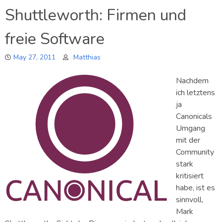
Harmony
Shuttleworth: Firmen und
Agreements
freie Software
May 27, 2011
Matthias
Nachdem
ich letztens
ja
Canonicals
Umgang
mit der
Community
stark
kritisiert
habe, ist es
sinnvoll,
Mark