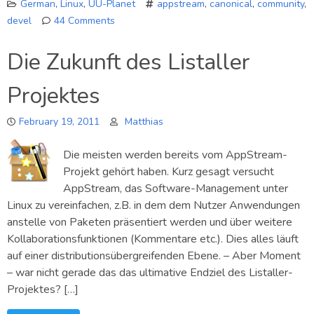
German
,
Linux
,
UU-Planet
appstream
,
canonical
,
community
,
devel
44 Comments
on
Warum
Die Zukunft des Listaller
Copyright-
Assignments
Projektes
schlecht
sind…
February 19, 2011
Matthias
Die meisten werden bereits vom AppStream-
Projekt gehört haben. Kurz gesagt versucht
AppStream, das Software-Management unter
Linux zu vereinfachen, z.B. in dem dem Nutzer Anwendungen
anstelle von Paketen präsentiert werden und über weitere
Kollaborationsfunktionen (Kommentare etc.). Dies alles läuft
auf einer distributionsübergreifenden Ebene. – Aber Moment
– war nicht gerade das das ultimative Endziel des Listaller-
Projektes? […]