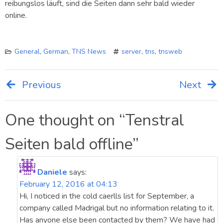
reibungslos läuft, sind die Seiten dann sehr bald wieder
online.
General
,
German
,
TNS News
server
,
tns
,
tnsweb
Previous
Next
Post
navigation
One thought on “
Tenstral
Seiten bald offline
”
Daniele
says:
February 12, 2016 at 04:13
Hi, I noticed in the cold caerlls list for September, a
company called Madrigal but no information relating to it.
Has anyone else been contacted by them? We have had