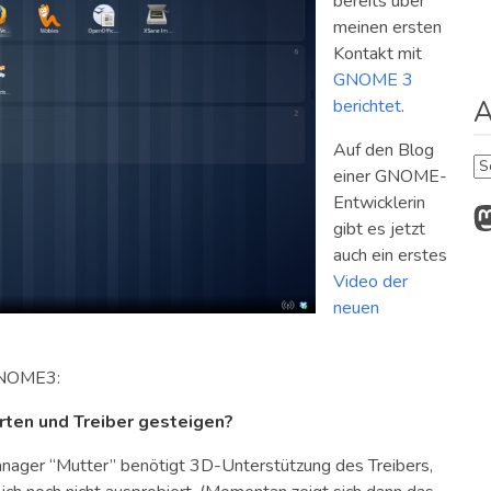
bereits über
meinen ersten
Kontakt mit
GNOME 3
A
berichtet
.
Auf den Blog
Ar
einer GNOME-
Entwicklerin
M
gibt es jetzt
auch ein erstes
Video der
neuen
 GNOME3:
rten und Treiber gesteigen?
ager “Mutter” benötigt 3D-Unterstützung des Treibers,