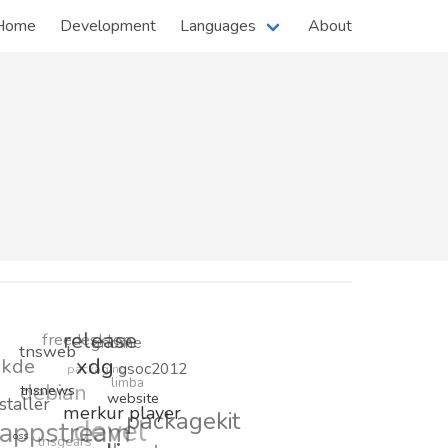
Home
Development
Languages
About
freedesktop
release
gnome
tnsweb
kde
packaging
xdg
debian
gsoc2012
limba
tnsnews
istaller
website
appstream
devel
merkur player
packagekit
tnsgears
oss