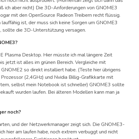
 ich noch nicht ausprobiert. (Momentan zeigt sich dann das
iß ich aber nicht) Die 3D-Anforderungen von GNOME3
 sogar mit den OpenSource Radeon Treibern recht flüssig.
 lauffähig ist, der muss sich keine Sorgen um GNOME3
k, sollte die 3D-Unterstützung versagen.
GNOME3?
E Plasma Desktop. Hier müsste ich mal längere Zeit
jetzt ist alles im grünen Bereich. Vergleiche mit
n GNOME2 so direkt installiert habe. (Teste hier übrigens
ozessor (2,4GHz) und Nvidia Billig-Grafikkarte mit
ystem, selbst mein Notebook ist schneller) GNOME3 sollte
 gekauft wurden laufen. Bei älteren Modellen kann man ja
er noch?
tarten, und der Netzwerkmanager zeigt sich. Die GNOME3-
 ich hier am laufen habe, noch extrem verbuggt und nicht