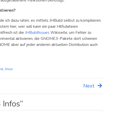
n ausgefallenere Funktionen benötugt.
llieren?
 ich dazu raten, es mittels JHBuild selbst zu kompilieren.
tem hier, wer will kann ein paar Hilfsdateien
lfreich ist die
JHBuildIssues
Wikiseite, um Fehler zu
rimental aktivieren, die GNOME3-Pakete dort scheinen
NOME aber auf jeder anderen aktuellen Distribution auch
me
,
linux
Next
Infos
”