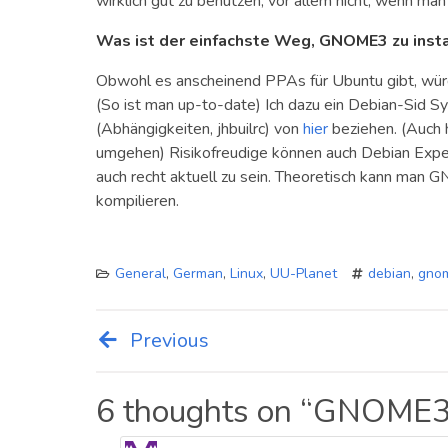
wirklich gut zu benutzen, vor allem nicht, wenn ma
Was ist der einfachste Weg, GNOME3 zu insta
Obwohl es anscheinend PPAs für Ubuntu gibt, würde
(So ist man up-to-date) Ich dazu ein Debian-Sid Sys
(Abhängigkeiten, jhbuilrc) von
hier
beziehen. (Auch hi
umgehen) Risikofreudige können auch Debian Expe
auch recht aktuell zu sein. Theoretisch kann man G
kompilieren.
General
,
German
,
Linux
,
UU-Planet
debian
,
gno
Previous
Post
navigation
6 thoughts on “
GNOME3 