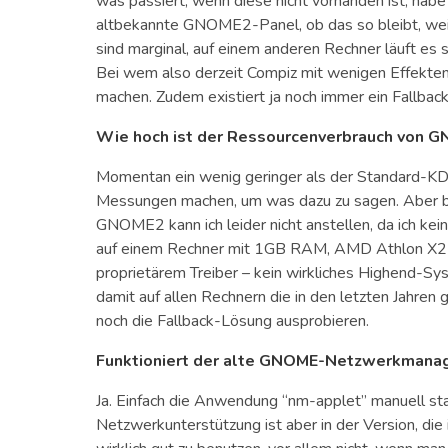
was passiert, wenn diese nicht vorhanden ist, habe
altbekannte GNOME2-Panel, ob das so bleibt, we
sind marginal, auf einem anderen Rechner läuft es
Bei wem also derzeit Compiz mit wenigen Effekten
machen. Zudem existiert ja noch immer ein Fallbac
Wie hoch ist der Ressourcenverbrauch von 
Momentan ein wenig geringer als der Standard-KD
Messungen machen, um was dazu zu sagen. Aber bis 
GNOME2 kann ich leider nicht anstellen, da ich kei
auf einem Rechner mit 1GB RAM, AMD Athlon X2 Pr
proprietärem Treiber – kein wirkliches Highend-S
damit auf allen Rechnern die in den letzten Jahren
noch die Fallback-Lösung ausprobieren.
Funktioniert der alte GNOME-Netzwerkmanag
Ja. Einfach die Anwendung “nm-applet” manuell s
Netzwerkunterstützung ist aber in der Version, die