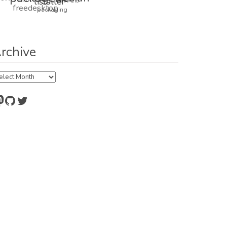
listaller
freedesktop
packaging
rchive
chive
astodon
GitHub
Twitter