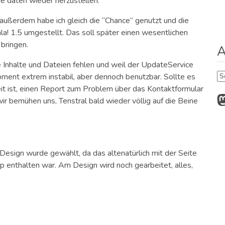
ie daten wieder herzustellen.
außerdem habe ich gleich die “Chance” genutzt und die
a! 1.5 umgestellt. Das soll später einen wesentlichen
bringen.
A
 Inhalte und Dateien fehlen und weil der UpdateService
Ar
Moment extrem instabil, aber dennoch benutzbar. Sollte es
it ist, einen Report zum Problem über das Kontaktformular
M
wir bemühen uns, Tenstral bald wieder völlig auf die Beine
Design wurde gewählt, da das altenatürlich mit der Seite
p enthalten war. Am Design wird noch gearbeitet, alles,