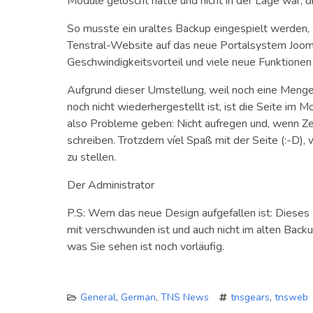
Module gelöscht hatte und nicht in der Lage war, d
So musste ein uraltes Backup eingespielt werden, 
Tenstral-Website auf das neue Portalsystem Jooml
Geschwindigkeitsvorteil und viele neue Funktionen 
Aufgrund dieser Umstellung, weil noch eine Menge
noch nicht wiederhergestellt ist, ist die Seite im 
also Probleme geben: Nicht aufregen und, wenn Ze
schreiben. Trotzdem víel Spaß mit der Seite (:-D), 
zu stellen.
Der Administrator
P.S: Wem das neue Design aufgefallen ist: Dieses 
mit verschwunden ist und auch nicht im alten Backu
was Sie sehen ist noch vorläufig.
General
,
German
,
TNS News
tnsgears
,
tnsweb