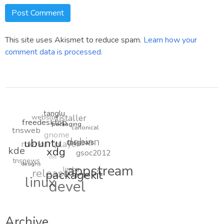
This site uses Akismet to reduce spam.
Learn how your
comment data is processed.
tanglu
website
listaller
freedesktop
packaging
tnsweb
canonical
gnome
debian
ubuntu
merkur player
tnsgears
kde
xdg
gsoc2012
oss
tnsnews
designs
appstream
limba
release
packagekit
linux
devel
Archive